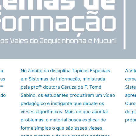
na
No âmbito da disciplina Tópicos Especiais
A Vit
mas
em Sistemas de Informação, ministrada
come
rª
pela profª doutora Geruza de F. Tomé
Sist
 do
Sabino, os estudantes produziram um vídeo
apre
pedagógico e instigante que debate os
Curs
vieses algorítmicos. Mais do que apontar
de p
problemas, o material busca explicar de
próp
forma simples o que são esses vieses,